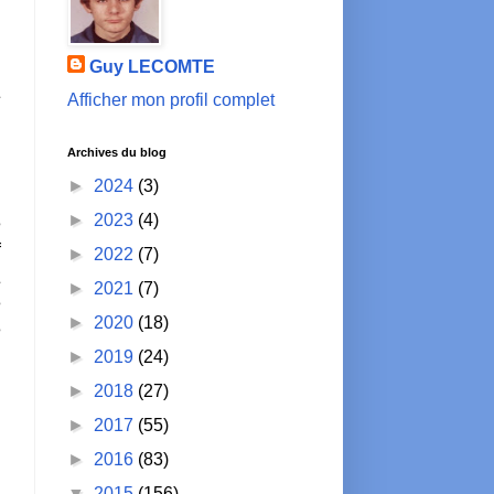
Guy LECOMTE
E
Afficher mon profil complet
n
Archives du blog
►
2024
(3)
n
►
2023
(4)
e
f
►
2022
(7)
E
►
2021
(7)
e
►
2020
(18)
e
►
2019
(24)
►
2018
(27)
►
2017
(55)
►
2016
(83)
▼
2015
(156)