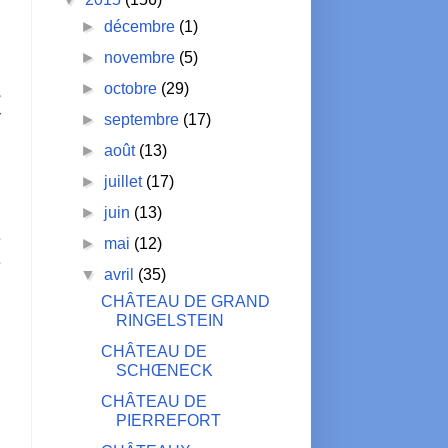
►
décembre
(1)
►
novembre
(5)
►
octobre
(29)
s
r
►
septembre
(17)
►
août
(13)
►
juillet
(17)
►
juin
(13)
e
►
mai
(12)
e
▼
avril
(35)
H
CHÂTEAU DE GRAND
i
RINGELSTEIN
CHÂTEAU DE
SCHŒNECK
CHÂTEAU DE
PIERREFORT