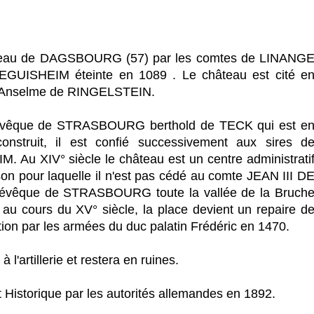
hâteau de DAGSBOURG (57) par les comtes de LINANG
O-EGUISHEIM éteinte en 1089 . Le château est cité e
iel Anselme de RINGELSTEIN.
r l'évêque de STRASBOURG berthold de TECK qui est e
nstruit, il est confié successivement aux sires d
u XIV° siècle le château est un centre administrati
son pour laquelle il n'est pas cédé au comte JEAN III D
 l'évêque de STRASBOURG toute la vallée de la Bruch
u cours du XV° siècle, la place devient un repaire d
tion par les armées du duc palatin Frédéric en 1470.
l'artillerie et restera en ruines.
Historique par les autorités allemandes en 1892.